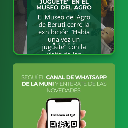
JUGUETE” EN EL
MUSEO DEL AGRO
El Museo del Agro
de Beruti cerró la
exhibición “Había
una vez un
juguete” con la
visita de los
alumnos y
docentes del Jardín
de Infantes n.º
904, quienes
recorrieron la
muestra y
disfrutaron de un
viaje por distintas
épocas a través de