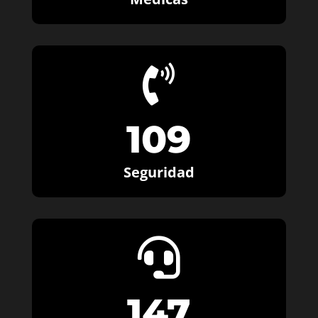

109
Seguridad

147