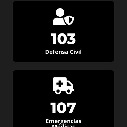

103
Defensa Civil

107
Emergencias
Médicas