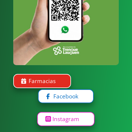
juguetes que
forman parte de
la...
Farmacias
Facebook
Instagram