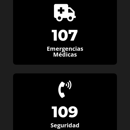

107
Emergencias
Médicas

109
Seguridad