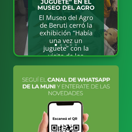
SOBRE
PRODUCCIÓN Y EL
ROL DE LAS
MUJERES EN
DIFERENTES
ÁMBITOS DE LA
COMUNIDAD
El próximo lunes
10 de agosto, a las
14.30 h, se
realizará en el Polo
Científico
Tecnológico el
Foro Impulso
Mujer, una
actividad que
surge a partir de
una alianza entre
la Red de Mujeres