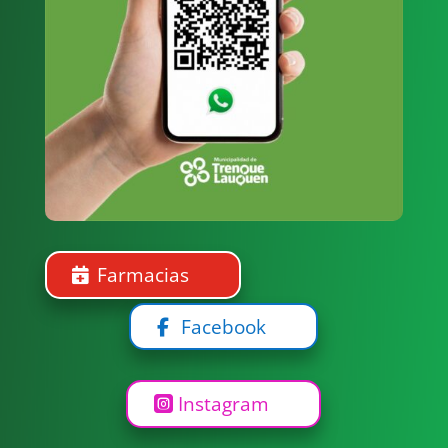
Productivas, la
Fundación Konrad
Adenauer Stiftung
(KAS) y la
Subsecretaría de...
Farmacias
Facebook
Instagram