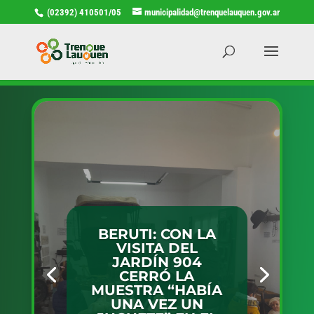
(02392) 410501/05
municipalidad@trenquelauquen.gov.ar
TRENQUE
LAUQUEN SERÁ
SEDE DEL FORO
IMPULSO MUJER,
UN ESPACIO DE
INTERCAMBIO